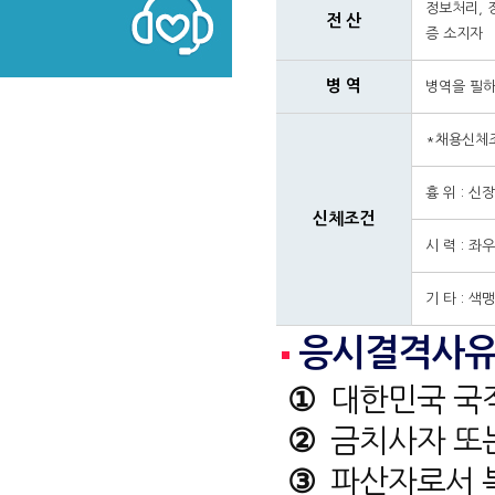
정보처리, 
전 산
증 소지자
병 역
병역을 필하
*채용신체
흉 위 : 신
신체조건
시 력 : 좌
기 타 : 
응시결격사
①
대한민국 국적
②
금치사자 또
③
파산자로서 