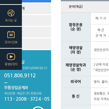
분야(계급)
해양경찰소개
해 기 사
해경공채
오시는 길
함정운용
(순 경)
해 군
해경특채
전 역 자
강의시간표
간부후보생
해양경찰
국민안전처 
(의 경)
학원수강상담
동영상강의
2년제 이상
해양경찰학과
궁금하신 사항을 친절히 상담해드립니다.
(순 경)
「국민안전처
051.806.9112
외국어
영어, 중어
무통장입금계좌
부산은행 : 예금주 (주) 한영교육
정보통신, 
통 신
113 - 2008 - 3724 - 05
이상 자격