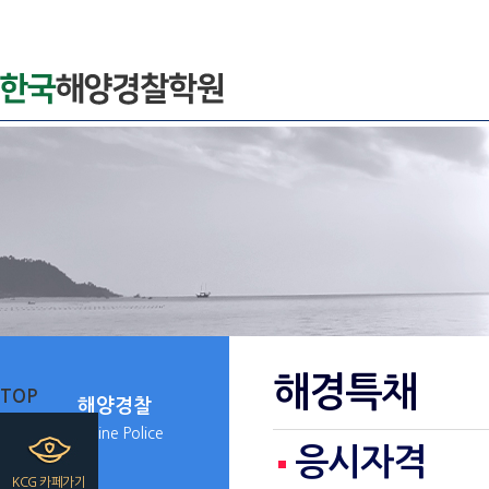
해경특채
TOP
해양경찰
Marine Police
응시자격
KCG 카페가기