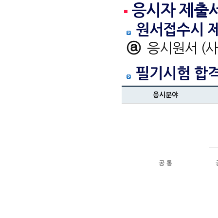
응시자 제출
원서접수시 
ⓐ
응시원서 (사진
필기시험 합
응시분야
공 통