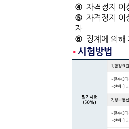
④
자격정지 이상
⑤
자격정지 이상
자
⑥
징계에 의해 
시험방법
1.함정요
*필수(3과
*선택 (1
필기시험
2.정보통신
(50%)
*필수(3과목
*선택 (1