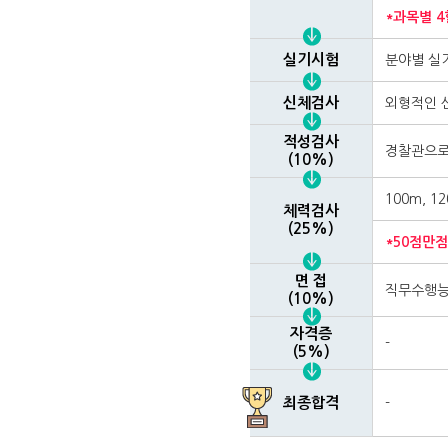
*과목별 
실기시험
분야별 실
신체검사
외형적인 
적성검사
경찰관으로
(10%)
100m, 
체력검사
(25%)
*50점만점
면 접
직무수행능
(10%)
자격증
-
(5%)
최종합격
-