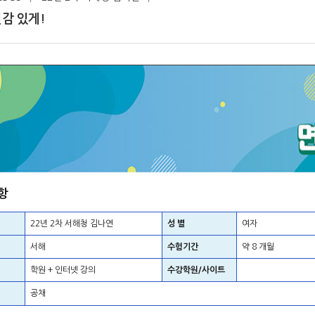
감 있게!
항
22년 2차 서해청 김나연
성 별
여자
서해
수험기간
약 8 개월
학원 + 인터넷 강의
수강학원/사이트
공채