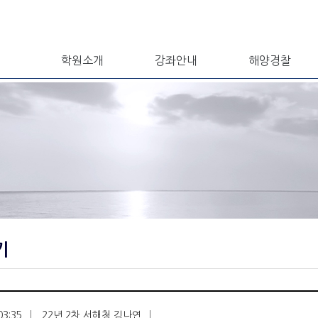
학원소개
강좌안내
해양경찰
기
03:35
22년 2차 서해청 김나연