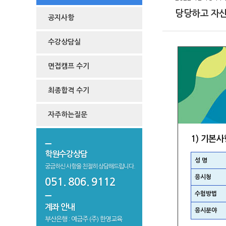
당당하고 자신
공지사항
수강상담실
면접캠프 수기
최종합격 수기
자주하는질문
1) 기본사
학원수강상담
성 명
궁금하신 사항을 친절히 상담해드립니다.
응시청
051. 806. 9112
수험방법
계좌 안내
응시분야
부산은행 : 예금주 (주) 한영교육