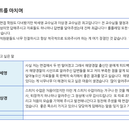
캠프를 마치며
 면접 학원도 다녀봤지만 박세영 교수님과 이상경 교수님은 최고입니다!! 전 교수님들 열정과
심성의껏 답해주시고 자료들도 하나하나 답변을 달아주셨는데 진짜 최곱니다!! 롤플레잉 또한 
같습니다.
 직원분들도 너무 친절하시고 항상 적극적으로 도와주시려 하는 게 여기 장점인 것 같습니다.
고 싶은 말
사실 저는 면접에서 두 번 떨어졌고 그래서 해양경찰 출신인 분에게 피드
서 해양경찰의 시선으로 알려주신 답변들을 보고 저의 부족한 점을 알게 
세영
달아놓으신 자료들을 꼭 완벽히 숙지해서 좋은 결과를 얻고 싶습니다. 해
있다는 게 너무너무 더 해경이 되고 싶은 마음이 생겼습니다. 많이 알려주
스피치 수업은 처음이었지만 이런 게 스피치 수업이라는 거구나 란 것을 깨
사, 퇴장까지 하나하나 알려주신 그 정성에 너무 감사드립니다. 또 따로 조
상경
리고 처음의 모습을 기억해 주시고 발전해나간다고 칭찬해 주셨을 때 면접에
었습니다. 좋은 목소리 가지고 있으니 당당하게 임해라는 말씀 잊지 않고